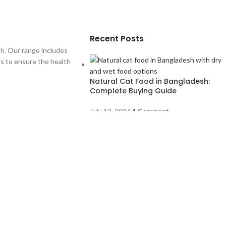
Recent Posts
sh. Our range includes
als to ensure the health
Natural Cat Food in Bangladesh:
Complete Buying Guide
July 12, 2026
1 Comment
Missing Pet Bangladesh: What to Do I
Your Pet Goes Missing
July 4, 2026
1 Comment
ehedi Hasan
.