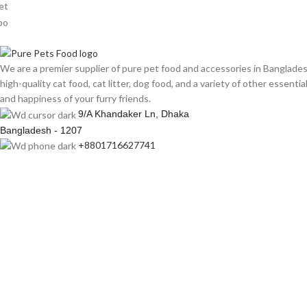
We are a premier supplier of pure pet food and accessories in Banglade
high-quality cat food, cat litter, dog food, and a variety of other essenti
and happiness of your furry friends.
9/A Khandaker Ln, Dhaka
Bangladesh - 1207
+8801716627741
helplline@purepetsfood.com
Copyright © 2025 |
Pure Pets Food
| Development & Maintenance by
M