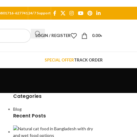
8801716-627741
24/7 Support
LOGIN / REGISTER
0.00
৳
SPECIAL OFFER
TRACK ORDER
Categories
Blog
Recent Posts